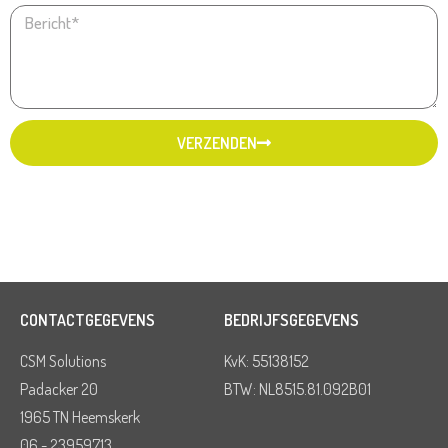
VERZENDEN
CONTACTGEGEVENS
BEDRIJFSGEGEVENS
CSM Solutions
KvK: 55138152
Padacker 20
BTW: NL8515.81.092B01
1965 TN Heemskerk
06 - 23959713